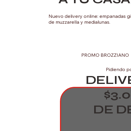
Nuevo delivery online: empanadas giga
de muzzarella y medialunas.
PROMO BROZZIANO
Pidiendo p
DELIV
$3.
DE D