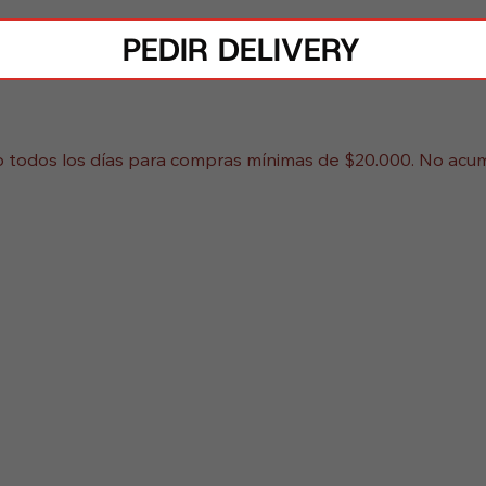
PEDIR DELIVERY
do todos los días para compras mínimas de $20.000. No acu